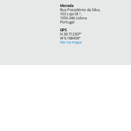
Morada
Rua Possidónio da Silva,
103 Loja Dt.ª,
1350-246 Lisboa
Portugal
GPS
N 38.712307º
W 9.168458º
Ver no mapa