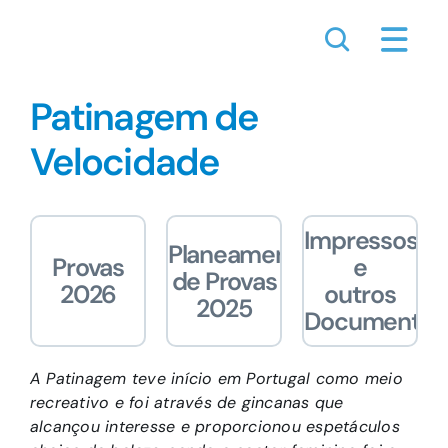
Skip
to
content
Patinagem de
Velocidade
Impressos
Planeamento
Provas
e
de Provas
2026
outros
2025
Documentos
A Patinagem teve início em Portugal como meio
recreativo e foi através de gincanas que
alcançou interesse e proporcionou espetáculos