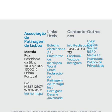
Links
Contacte-
Outros
Associação
Úteis
nos
de
Patinagem
Login
Órgãos
de Lisboa
Boletins
info@aplisboa.pt
Sociais
electrónicos
+351 213 931
Morada
RGPD
APL
710
Rua
Media Kit
Plataforma
Facebook
Possidónio
Impressos
de
Youtube
da Silva,
Política de
Inscrições
Instagram
103 Loja Dt.ª,
Privacidade
World
1350-246
Skate
Lisboa
Federação
Portugal
de
Patinagem
GPS
de Portugal
N 38.712307º
Inst.
W 9.168458º
Português
Ver no mapa
Desp. e
Juventude
Copyright © 2026 Associação de Patinagem de Lisboa | Todos os direitos