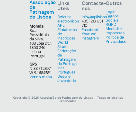
Associação
Links
Contacte-
Outros
de
Úteis
nos
Patinagem
Login
Órgãos
de Lisboa
Boletins
info@aplisboa.pt
Sociais
electrónicos
+351 213 931
RGPD
APL
710
Morada
Media Kit
Plataforma
Facebook
Rua
Impressos
de
Youtube
Possidónio
Política de
Inscrições
Instagram
da Silva,
Privacidade
World
103 Loja Dt.ª,
Skate
1350-246
Federação
Lisboa
de
Portugal
Patinagem
de Portugal
GPS
Inst.
N 38.712307º
Português
W 9.168458º
Desp. e
Ver no mapa
Juventude
Copyright © 2026 Associação de Patinagem de Lisboa | Todos os direitos
reservados