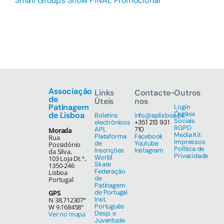
Small Groups Show FINAL Promocional
Associação
Links
Contacte-
Outros
de
Úteis
nos
Patinagem
Login
Órgãos
de Lisboa
Boletins
info@aplisboa.pt
Sociais
electrónicos
+351 213 931
RGPD
APL
710
Morada
Media Kit
Plataforma
Facebook
Rua
Impressos
de
Youtube
Possidónio
Política de
Inscrições
Instagram
da Silva,
Privacidade
World
103 Loja Dt.ª,
Skate
1350-246
Federação
Lisboa
de
Portugal
Patinagem
de Portugal
GPS
Inst.
N 38.712307º
Português
W 9.168458º
Desp. e
Ver no mapa
Juventude