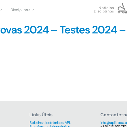
Notícias
Disciplinas
Disciplinas
rovas 2024 – Testes 2024 – 1
Links Úteis
Contacte-n
Boletins electrónicos APL
info@aplisboa.p
Plataforma de Inscrições
+351 213 931 710