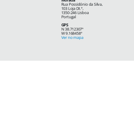
Morada
Rua Possidónio da Silva,
103 Loja Dt.ª,
1350-246 Lisboa
Portugal
GPS
N 38.712307º
W 9.168458º
Ver no mapa