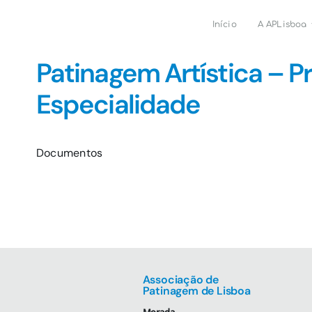
Skip
to
Início
A APLisboa
content
Patinagem Artística – P
Especialidade
Documentos
Associação de
Patinagem de Lisboa