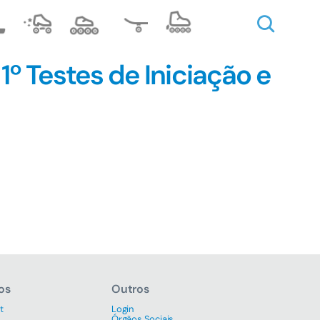
º Testes de Iniciação e
os
Outros
t
Login
Órgãos Sociais