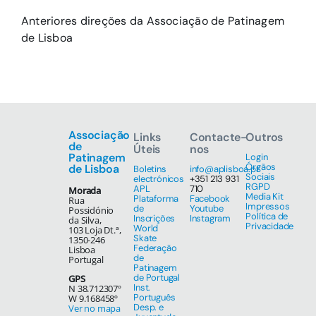
Anteriores direções da Associação de Patinagem
de Lisboa
Associação
Links
Contacte-
Outros
de
Úteis
nos
Patinagem
Login
Órgãos
de Lisboa
Boletins
info@aplisboa.pt
Sociais
electrónicos
+351 213 931
RGPD
APL
710
Morada
Media Kit
Plataforma
Facebook
Rua
Impressos
de
Youtube
Possidónio
Política de
Inscrições
Instagram
da Silva,
Privacidade
World
103 Loja Dt.ª,
Skate
1350-246
Federação
Lisboa
de
Portugal
Patinagem
de Portugal
GPS
Inst.
N 38.712307º
Português
W 9.168458º
Desp. e
Ver no mapa