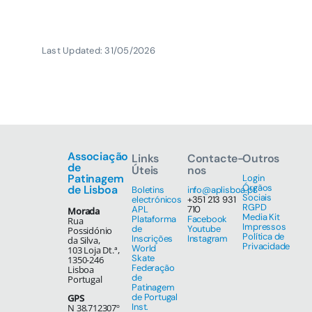
Last Updated: 31/05/2026
Associação
Links
Contacte-
Outros
de
Úteis
nos
Patinagem
Login
Órgãos
de Lisboa
Boletins
info@aplisboa.pt
Sociais
electrónicos
+351 213 931
RGPD
APL
710
Morada
Media Kit
Plataforma
Facebook
Rua
Impressos
de
Youtube
Possidónio
Política de
Inscrições
Instagram
da Silva,
Privacidade
World
103 Loja Dt.ª,
Skate
1350-246
Federação
Lisboa
de
Portugal
Patinagem
de Portugal
GPS
Inst.
N 38.712307º