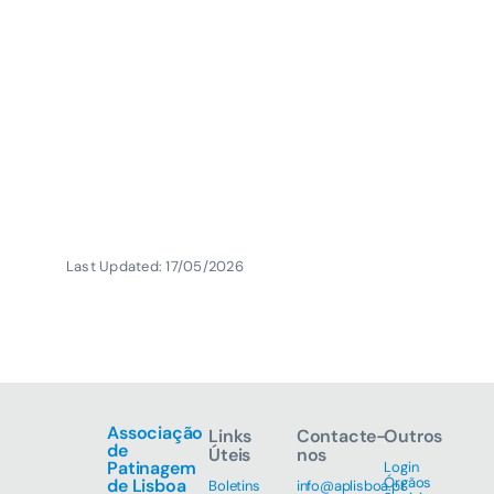
Last Updated: 17/05/2026
Associação
Links
Contacte-
Outros
de
Úteis
nos
Patinagem
Login
Órgãos
de Lisboa
Boletins
info@aplisboa.pt