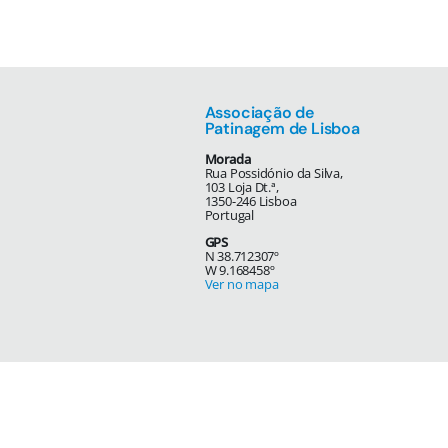
Associação de
Patinagem de Lisboa
Morada
Rua Possidónio da Silva,
103 Loja Dt.ª,
1350-246 Lisboa
Portugal
GPS
N 38.712307º
W 9.168458º
Ver no mapa