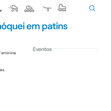
hóquei em patins
Eventos
 Feminina
as.