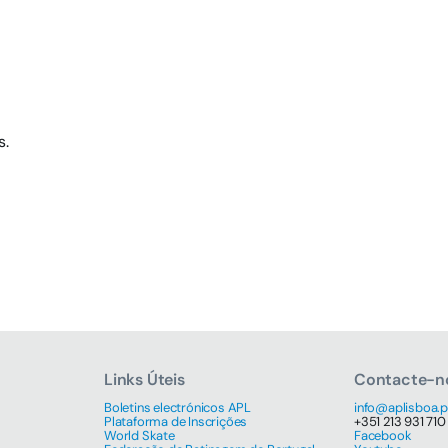
s.
Links Úteis
Contacte-n
Boletins electrónicos APL
info@aplisboa.p
Plataforma de Inscrições
+351 213 931 710
World Skate
Facebook