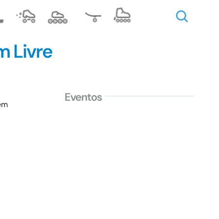
m Livre
Eventos
 em