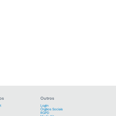
os
Outros
t
Login
Órgãos Sociais
RGPD