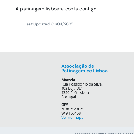
A patinagem lisboeta conta contigo!
Last Updated: 01/04/2025
Associação de
Patinagem de Lisboa
Morada
Rua Possidónio da Silva,
103 Loja Dt.ª,
1350-246 Lisboa
Portugal
GPS
N 38.712307º
W 9.168458º
Ver no mapa
Este website utiliza cookies e ser