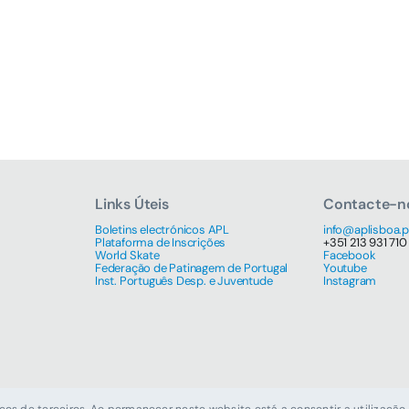
Links Úteis
Contacte-n
Boletins electrónicos APL
info@aplisboa.p
Plataforma de Inscrições
+351 213 931 710
World Skate
Facebook
Federação de Patinagem de Portugal
Youtube
Inst. Português Desp. e Juventude
Instagram
Copyright © 2026 Associação de Patinagem de Lisboa | Todos os direitos reservados
viços de terceiros. Ao permanecer neste website está a consentir a utilizaç