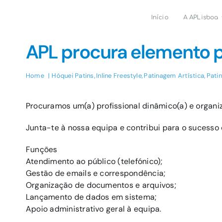
Skip
to
Início
A APLisboa
content
APL procura elemento pa
Home
Hóquei Patins
Inline Freestyle
Patinagem Artística
Pati
Procuramos um(a) profissional dinâmico(a) e organ
Junta-te à nossa equipa e contribui para o sucesso
Funções
Atendimento ao público (telefónico);
Gestão de emails e correspondência;
Organização de documentos e arquivos;
Lançamento de dados em sistema;
Apoio administrativo geral à equipa.