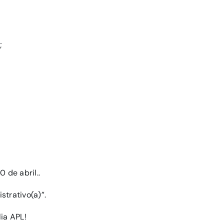
;
 de abril..
trativo(a)”.
ia APL!