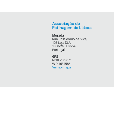
Associação de
Patinagem de Lisboa
Morada
Rua Possidónio da Silva,
103 Loja Dt.ª,
1350-246 Lisboa
Portugal
GPS
N 38.712307º
W 9.168458º
Ver no mapa